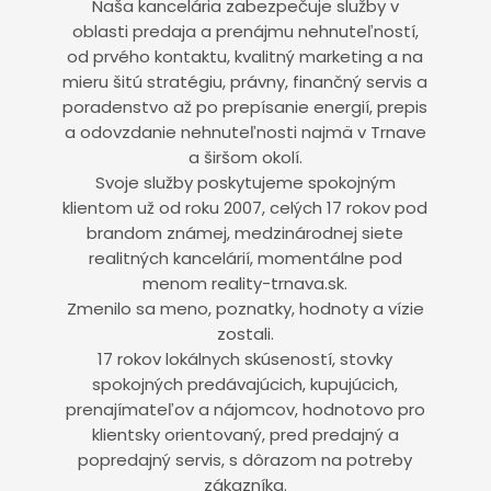
Naša kancelária zabezpečuje služby v
oblasti predaja a prenájmu nehnuteľností,
od prvého kontaktu, kvalitný marketing a na
mieru šitú stratégiu, právny, finančný servis a
poradenstvo až po prepísanie energií, prepis
a odovzdanie nehnuteľnosti najmä v Trnave
a širšom okolí.
Svoje služby poskytujeme spokojným
klientom už od roku 2007, celých 17 rokov pod
brandom známej, medzinárodnej siete
realitných kancelárií, momentálne pod
menom reality-trnava.sk.
Zmenilo sa meno, poznatky, hodnoty a vízie
zostali.
17 rokov lokálnych skúseností, stovky
spokojných predávajúcich, kupujúcich,
prenajímateľov a nájomcov, hodnotovo pro
klientsky orientovaný, pred predajný a
popredajný servis, s dôrazom na potreby
zákazníka.