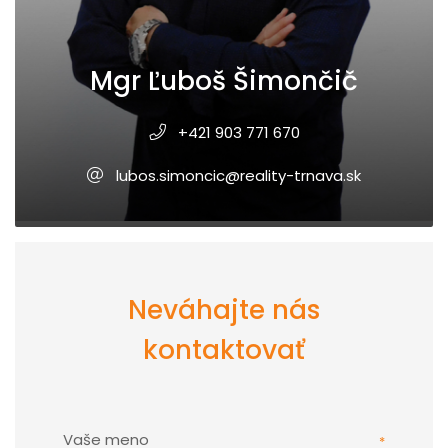
Mgr Ľuboš Šimončič
+421 903 771 670
lubos.simoncic@reality-trnava.sk
Neváhajte nás
kontaktovať
Vaše meno