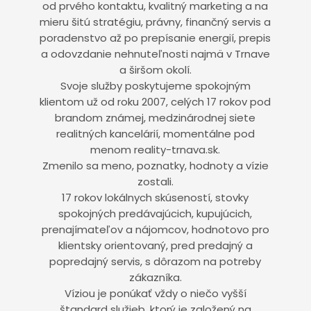
od prvého kontaktu, kvalitný marketing a na
mieru šitú stratégiu, právny, finančný servis a
poradenstvo až po prepísanie energií, prepis
a odovzdanie nehnuteľnosti najmä v Trnave
a širšom okolí.
Svoje služby poskytujeme spokojným
klientom už od roku 2007, celých 17 rokov pod
brandom známej, medzinárodnej siete
realitných kancelárií, momentálne pod
menom reality-trnava.sk.
Zmenilo sa meno, poznatky, hodnoty a vízie
zostali.
17 rokov lokálnych skúseností, stovky
spokojných predávajúcich, kupujúcich,
prenajímateľov a nájomcov, hodnotovo pro
klientsky orientovaný, pred predajný a
popredajný servis, s dôrazom na potreby
zákazníka.
Víziou je ponúkať vždy o niečo vyšší
štandard služieb, ktorý je založený na